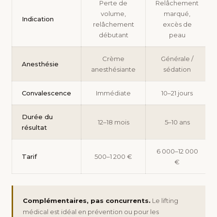
Perte de
Relâchement
volume,
marqué,
Indication
relâchement
excès de
débutant
peau
Crème
Générale /
Anesthésie
anesthésiante
sédation
Convalescence
Immédiate
10–21 jours
Durée du
12–18 mois
5–10 ans
résultat
6 000–12 000
Tarif
500–1 200 €
€
Complémentaires, pas concurrents.
Le lifting
médical est idéal en prévention ou pour les