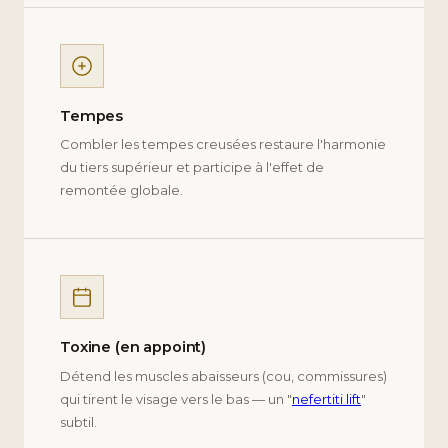
Tempes
Combler les tempes creusées restaure l'harmonie
du tiers supérieur et participe à l'effet de
remontée globale.
Toxine (en appoint)
Détend les muscles abaisseurs (cou, commissures)
qui tirent le visage vers le bas — un "
nefertiti lift
"
subtil.