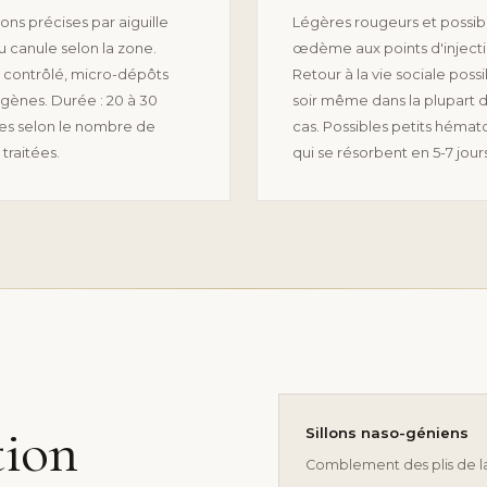
ions précises par aiguille
Légères rougeurs et possib
u canule selon la zone.
œdème aux points d'injecti
 contrôlé, micro-dépôts
Retour à la vie sociale possi
ènes. Durée : 20 à 30
soir même dans la plupart 
es selon le nombre de
cas. Possibles petits héma
traitées.
qui se résorbent en 5-7 jours
tion
Sillons naso-géniens
Comblement des plis de la