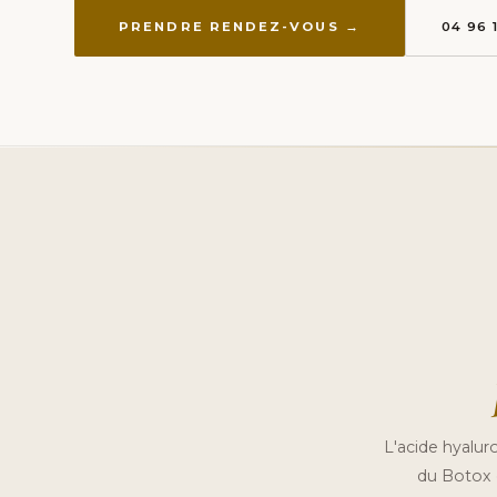
PRENDRE RENDEZ-VOUS →
04 96 
L'acide hyaluro
du Botox q