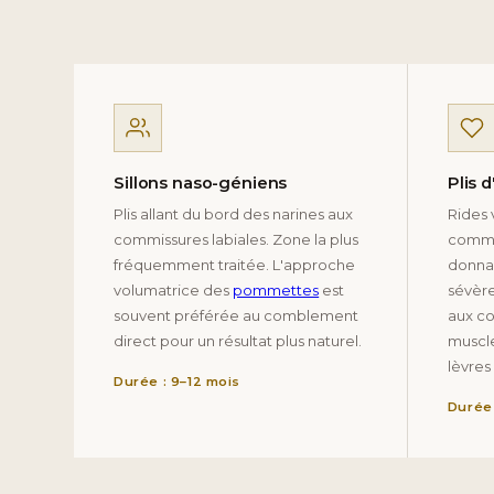
Sillons naso-géniens
Plis 
Plis allant du bord des narines aux
Rides 
commissures labiales. Zone la plus
commis
fréquemment traitée. L'approche
donnan
volumatrice des
pommettes
est
sévère
souvent préférée au comblement
aux c
direct pour un résultat plus naturel.
muscle
lèvres
Durée : 9–12 mois
Durée 