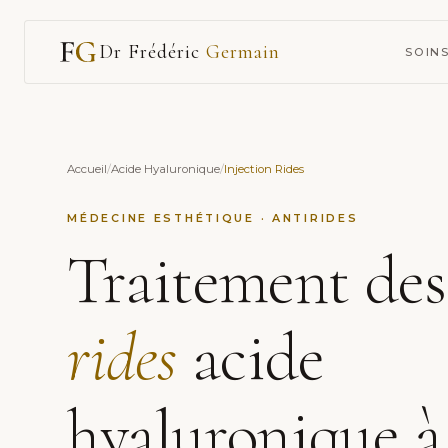
Dr Frédéric
Germain
SOIN
Accueil
/
Acide Hyaluronique
/
Injection Rides
MÉDECINE ESTHÉTIQUE · ANTIRIDES
Traitement des
rides
acide
hyaluronique à