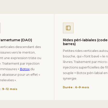
d'amertume (DAO)
Rides péri-labiales (code
barres)
verticales descendant des
Petites rides verticales autou
sures vers le menton,
bouche, qui « font bavé » le 
t une expression triste ou
lèvres. Traitement par micro-
. Traitement par injection
injections superficielles de fil
ommissures +
Botox
du
souple + Botox péri-labial en
 abaisseur pour un effet «
synergie.
 relevées ».
Durée : 6–9 mois
: 9–12 mois