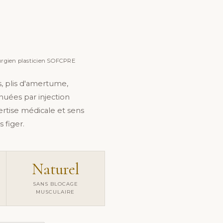
DR FRÉDÉRIC GERMAIN
Médecin Plasticien SOFCPRE · 43 Bd Périer
rurgien plasticien SOFCPRE
s, plis d'amertume,
nuées par injection
rtise médicale et sens
 figer.
Naturel
SANS BLOCAGE
MUSCULAIRE