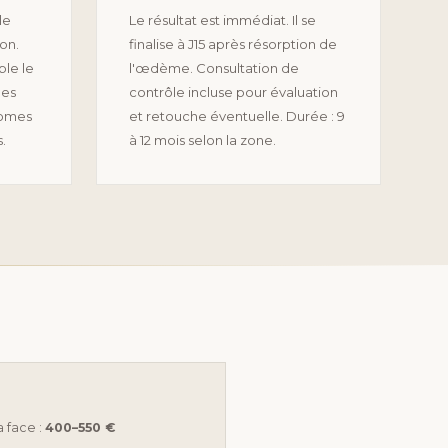
le
Le résultat est immédiat. Il se
on.
finalise à J15 après résorption de
ble le
l'œdème. Consultation de
des
contrôle incluse pour évaluation
tomes
et retouche éventuelle. Durée : 9
.
à 12 mois selon la zone.
 face :
400–550 €