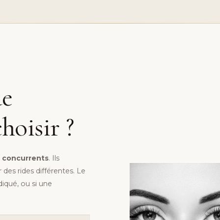
ue
hoisir ?
 concurrents
. Ils
des rides différentes. Le
diqué, ou si une