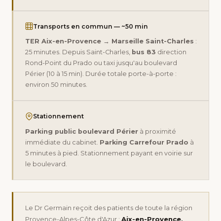
Transports en commun — ~50 min
TER Aix-en-Provence → Marseille Saint-Charles
:
25 minutes. Depuis Saint-Charles,
bus 83
direction
Rond-Point du Prado ou taxi jusqu'au boulevard
Périer (10 à 15 min). Durée totale porte-à-porte :
environ 50 minutes.
Stationnement
Parking public boulevard Périer
à proximité
immédiate du cabinet.
Parking Carrefour Prado
à
5 minutes à pied. Stationnement payant en voirie sur
le boulevard.
Le Dr Germain reçoit des patients de toute la région
Provence-Alpes-Côte d'Azur :
Aix-en-Provence,