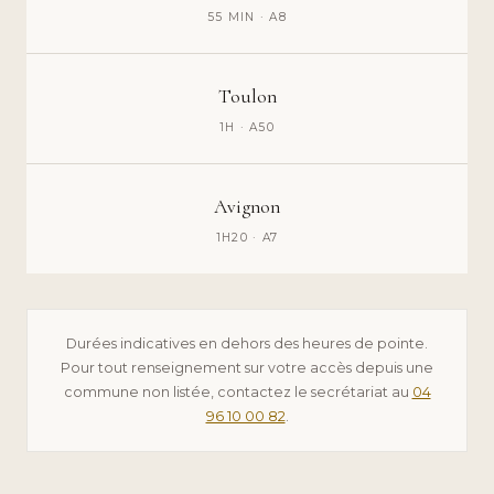
55 MIN · A8
Toulon
1H · A50
Avignon
1H20 · A7
Durées indicatives en dehors des heures de pointe.
Pour tout renseignement sur votre accès depuis une
commune non listée, contactez le secrétariat au
04
96 10 00 82
.