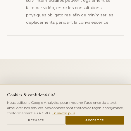
suivi intermédiaires peuvent également se
faire par vidéo, entre les consultations
physiques obligatoires, afin de minimiser les
déplacements pendant la convalescence.
PATIENTS D'AIX-EN-PROVENCE
Cookies & confidentialité
Votre chirurgien plasticien
Nous utilisons Google Analytics pour mesurer l'audience du site et
est à 30 minutes.
améliorer nos services. Vos données sont traitées de façon anonymisée,
conformément au RGPD.
En savoir plus
Expertise SOFCPRE + ISAPS, 20 ans de pratique, 4,8/5
PRENDRE RDV
REFUSER
ACCEPTER
sur Google. La consultation initiale est gratuite et sans