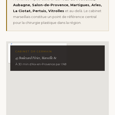
Aubagne, Salon-de-Provence, Martigues, Arles,
La Ciotat, Pertuis, Vitrolles
et au-delà. Le cabinet
marseillais constitue un point de référence central
pour la chirurgie plastique dans la région.
CABINET DR GERMAIN
43 Boulevard Périer, Marseille 8e
À 30 min d'Aix-en-Provence par l'A8