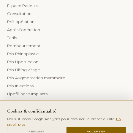
Espace Patients
Consultation
Pré-opération
Après l'opération
Tarifs
Remboursement
Prix Rhinoplastie
Prix Liposuccion
Prix Lifting visage
Prix Augmentation mammaire
Prix Injections
Lipofilling vs Implants
Cookies & confidentialité
Nous utilisons Google Analytics pour mesurer l'audience du site.
En
savoir plus
© 2026 Dr Frédéric Germain — Tous droits réservés.
PRENDRE RDV
Mentions légales
Politique de confidentialité
REFUSER
ACCEPTER