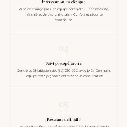
Intervention en clinique
Prise en charge par une équipe complète — anesthésiste,
infirmières de bloc, chirurgien. Confort et sécurité
maximum.
04
Suivi postopératoire
Contrôles J8 (ablation des fils), J30, J90 avec le Dr Germain.
L'équipe reste joignable entre chaque consultation.
05
Résultats définitifs
Les résultats finaux s'affirment entre 3 et 12 mois selon la