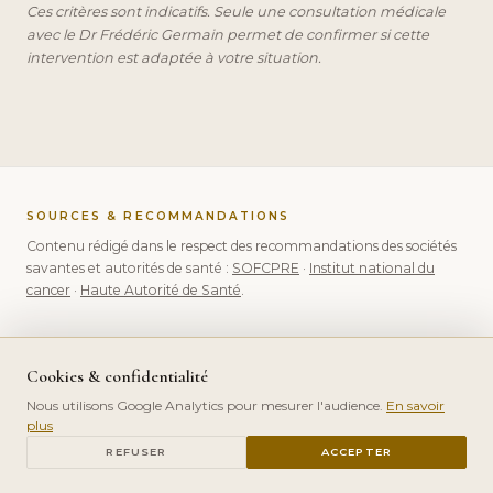
Ces critères sont indicatifs. Seule une consultation médicale
avec le Dr Frédéric Germain permet de confirmer si cette
intervention est adaptée à votre situation.
SOURCES & RECOMMANDATIONS
Contenu rédigé dans le respect des recommandations des sociétés
savantes et autorités de santé :
SOFCPRE
·
Institut national du
cancer
·
Haute Autorité de Santé
.
Cookies & confidentialité
Nous utilisons Google Analytics pour mesurer l'audience.
En savoir
plus
PRENDRE RDV
VOTRE PARCOURS
REFUSER
ACCEPTER