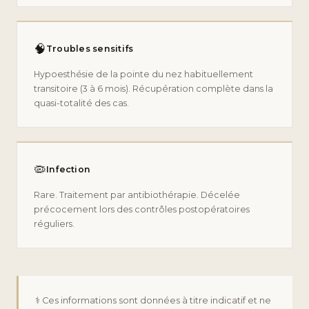
🧠
Troubles sensitifs
Hypoesthésie de la pointe du nez habituellement
transitoire (3 à 6 mois). Récupération complète dans la
quasi-totalité des cas.
🦠
Infection
Rare. Traitement par antibiothérapie. Décelée
précocement lors des contrôles postopératoires
réguliers.
⚕️ Ces informations sont données à titre indicatif et ne