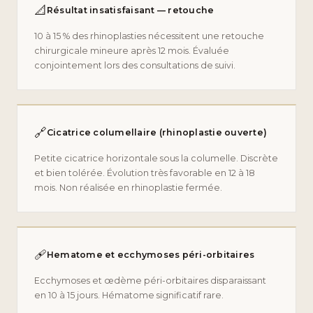
📐
Résultat insatisfaisant — retouche
10 à 15 % des rhinoplasties nécessitent une retouche
chirurgicale mineure après 12 mois. Évaluée
conjointement lors des consultations de suivi.
🔗
Cicatrice columellaire (rhinoplastie ouverte)
Petite cicatrice horizontale sous la columelle. Discrète
et bien tolérée. Évolution très favorable en 12 à 18
mois. Non réalisée en rhinoplastie fermée.
🩹
Hematome et ecchymoses péri-orbitaires
Ecchymoses et œdème péri-orbitaires disparaissant
en 10 à 15 jours. Hématome significatif rare.