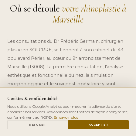
Où se déroule
votre rhinoplastie à
Marseille
Les consultations du Dr Frédéric Germain, chirurgien
plasticien SOFCPRE, se tiennent à son cabinet du 43
boulevard Périer, au cœur du 8ᵉ arrondissement de
Marseille (13008). La première consultation, l'analyse
esthétique et fonctionnelle du nez, la simulation
morphologique et le suivi post-opératoire y sont
assurés. La rhinoplastie elle-même est réalisée au bloc
Cookies & confidentialité
opératoire d'une clinique privée partenaire à Marseille
Nous utilisons Google Analytics pour mesurer l'audience du site et
— Clinique Beauregard ou Clinique Phénicia selon
améliorer nos services. Vos données sont traitées de façon anonymisée,
l'organisation, sous anesthésie générale et en
conformément au RGPD.
En savoir plus
PRENDRE RDV
REFUSER
ACCEPTER
hospitalisation ambulatoire ou d'une nuit selon les cas.
Le cabinet du quartier Périer est aisément accessible