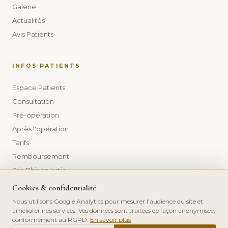
Galerie
Actualités
Avis Patients
INFOS PATIENTS
Espace Patients
Consultation
Pré-opération
Après l'opération
Tarifs
Remboursement
Prix Rhinoplastie
Prix Liposuccion
Cookies & confidentialité
Prix Lifting visage
Nous utilisons Google Analytics pour mesurer l'audience du site et
améliorer nos services. Vos données sont traitées de façon anonymisée,
Prix Augmentation mammaire
conformément au RGPD.
En savoir plus
Prix Injections