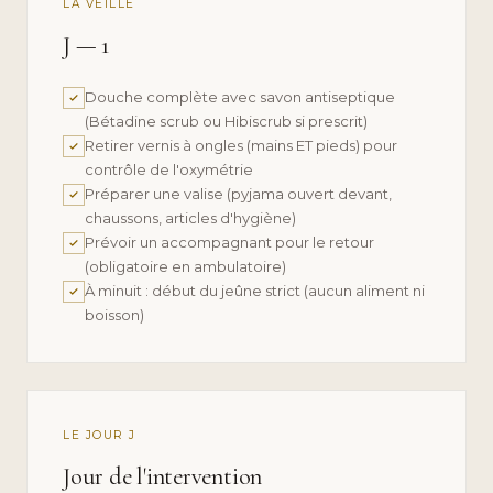
LA VEILLE
J — 1
Douche complète avec savon antiseptique
(Bétadine scrub ou Hibiscrub si prescrit)
Retirer vernis à ongles (mains ET pieds) pour
contrôle de l'oxymétrie
Préparer une valise (pyjama ouvert devant,
chaussons, articles d'hygiène)
Prévoir un accompagnant pour le retour
(obligatoire en ambulatoire)
À minuit : début du jeûne strict (aucun aliment ni
boisson)
LE JOUR J
Jour de l'intervention