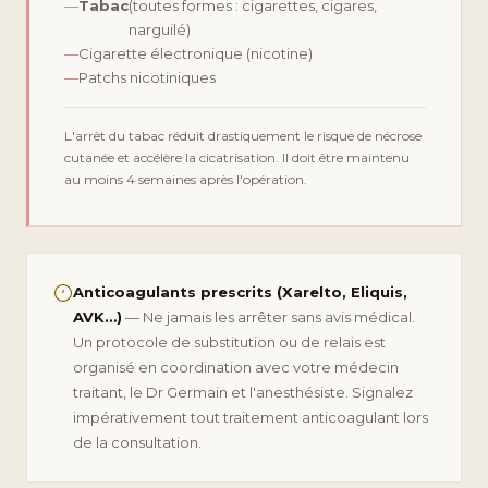
—
Tabac
(toutes formes : cigarettes, cigares,
narguilé)
—
Cigarette électronique (nicotine)
—
Patchs nicotiniques
L'arrêt du tabac réduit drastiquement le risque de nécrose
cutanée et accélère la cicatrisation. Il doit être maintenu
au moins 4 semaines après l'opération.
Anticoagulants prescrits (Xarelto, Eliquis,
AVK…)
— Ne jamais les arrêter sans avis médical.
Un protocole de substitution ou de relais est
organisé en coordination avec votre médecin
traitant, le Dr Germain et l'anesthésiste. Signalez
impérativement tout traitement anticoagulant lors
de la consultation.