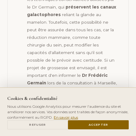
le Dr Germain, qui
préservent les canaux
galactophores
reliant la glande au
mamelon. Toutefois, cette possibilité ne
peut être assurée dans tous les cas, car la
réduction mammaire, comme toute
chirurgie du sein, peut modifier les
capacités d'allaitement sans qu'il soit
possible de le prévoir avec certitude. Si un
projet de grossesse est envisagé, il est
important d'en informer le
Dr Frédéric
Germain
lors de la consultation à Marseille,
afin qu'il adapte la stratégie chirurgicale en
Cookies & confidentialité
conséquence. Selon les situations, il peut
être préférable d'attendre la fin du projet de
Nous utilisons Google Analytics pour mesurer l'audience du site et
améliorer nos services. Vos données sont traitées de façon anonymisée,
maternité avant d'intervenir, une grossesse
conformément au RGPD.
En savoir plus
ultérieure pouvant aussi faire évoluer le
PRENDRE RDV
REFUSER
ACCEPTER
volume et la forme des seins.